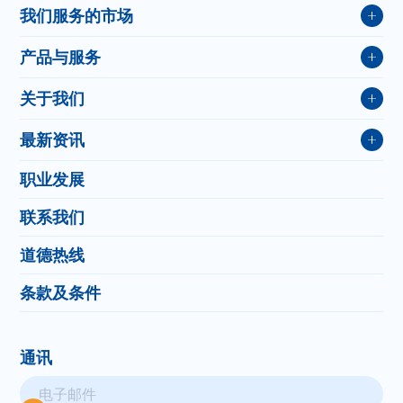
我们服务的市场
ESG-可持续发展战略的三大支柱
包装纸及纸板
可持续发展报告
产品与服务
特种纸
粘胶纤维生产厂
印刷用纸
关于我们
造纸生产过程应用
纸浆
我们是谁
制浆生产过程应用
生活用纸
最新资讯
我们的愿景、使命和里程碑
生活用纸应用
特殊行业
新闻
我们的版图
全面污染物管理
粘胶纤维
职业发展
出版
管理层团队
计量、监测、控制
活动
水处理解决方案
联系我们
阻隔功能
道德热线
环境安全
条款及条件
通讯